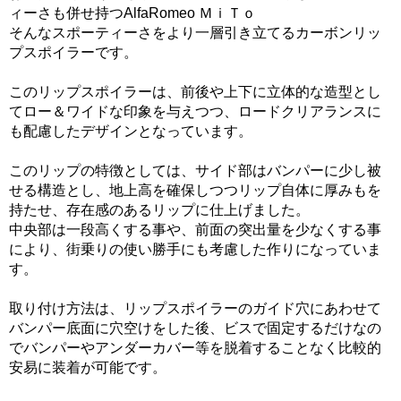
ィーさも併せ持つAlfaRomeo ＭｉＴｏ
そんなスポーティーさをより一層引き立てるカーボンリッ
プスポイラーです。
このリップスポイラーは、前後や上下に立体的な造型とし
てロー＆ワイドな印象を与えつつ、ロードクリアランスに
も配慮したデザインとなっています。
このリップの特徴としては、サイド部はバンパーに少し被
せる構造とし、地上高を確保しつつリップ自体に厚みもを
持たせ、存在感のあるリップに仕上げました。
中央部は一段高くする事や、前面の突出量を少なくする事
により、街乗りの使い勝手にも考慮した作りになっていま
す。
取り付け方法は、リップスポイラーのガイド穴にあわせて
バンパー底面に穴空けをした後、ビスで固定するだけなの
でバンパーやアンダーカバー等を脱着することなく比較的
安易に装着が可能です。