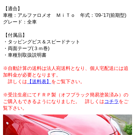
【適合】
車種：アルファロメオ ＭｉＴｏ 年式：'09-'17(前期型)
グレード：全車
【付属品】
・タッピングビス＆スピードナット
・両面テープ(３ｍ巻)
・車種別取扱説明書
※自動計算の送料は法人宛送料となり、個人宅配送には追
加料金が必要となります。
詳しくは
【送料表】
をご覧下さい。
※受注生産にてＦＲＰ製（オフブラック簡易塗装済み）の
ご購入もできるようになりました。 詳しくは
コチラ
をご
覧下さい。