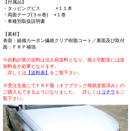
【付属品】
・タッピングビス ×１１本
・両面テープ(３ｍ巻) ×１巻
・車種別取扱説明書
【素材】
表面：綾織カーボン繊維クリア樹脂コート／裏面及び取付
面：ＦＲＰ補強
※自動計算の送料は法人宛送料となり、個人宅配送には追
加料金が必要となります。
詳しくは
【送料表】
をご覧下さい。
※受注生産にてＦＲＰ製（オフブラック簡易塗装済み）の
ご購入もできるようになりました。 詳しくは
コチラ
をご
覧下さい。